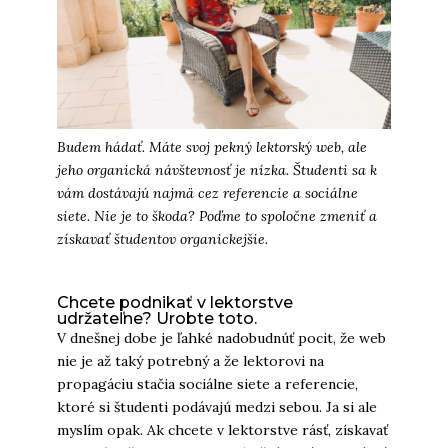
Budem hádať. Máte svoj pekný lektorský web, ale
jeho organická návštevnosť je nízka. Študenti sa k
vám dostávajú najmä cez referencie a sociálne
siete. Nie je to škoda? Poďme to spoločne zmeniť a
získavať študentov organickejšie.
Chcete podnikať v lektorstve
udržateľne? Urobte toto.
V dnešnej dobe je ľahké nadobudnúť pocit, že web
nie je až taký potrebný a že lektorovi na
propagáciu stačia sociálne siete a referencie,
ktoré si študenti podávajú medzi sebou. Ja si ale
myslím opak. Ak chcete v lektorstve rásť, získavať