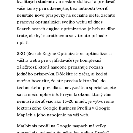
kvalitných študentov a neskôr škálovať a predávať
vaše kurzy prirodzenejšie, bez nutnosti tvoriť
neustále nové príspevky na sociálne siete, začnite
pracovať optimalizácii svojho webu už dnes.
Search search engine optimization je beh na dlhé
trate, ale byť maratóncom sa v tomto prípade
oplatí.
SEO (Search Engine Optimization, optimalizácia
vášho webu pre vyhľadávače) je komplexná
záležitosť, ktorá násobne presahuje rozsah
jedného príspevku. Dôležité je začať, aj keď si
možno hovoríte, že ste predsa lektor(ka), do
technického pozadia sa nevyznáte a špecializujete
sa na niečo úplne iné. Prvým krokom, ktorý vám
nemusí zabrať viac ako 15-20 minút, je vytvorenie
lektorského Google Business Profilu v Google
Mapách a jeho napojenie na váš web.
Mať biznis profil na Google mapách má veľky
zmysel aj v prípade, že učíte len online. Prečo?