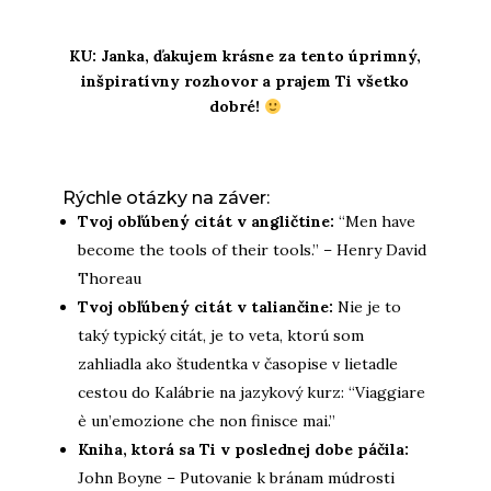
KU: Janka, ďakujem krásne za tento úprimný,
inšpiratívny rozhovor a prajem Ti všetko
dobré!
Rýchle otázky na záver:
Tvoj obľúbený citát v angličtine:
“Men have
become the tools of their tools.” – Henry David
Thoreau
Tvoj obľúbený citát v taliančine:
Nie je to
taký typický citát, je to veta, ktorú som
zahliadla ako študentka v časopise v lietadle
cestou do Kalábrie na jazykový kurz: “Viaggiare
è un’emozione che non finisce mai.”
Kniha, ktorá sa Ti v poslednej dobe páčila:
John Boyne – Putovanie k bránam múdrosti