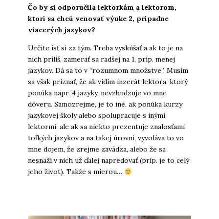
Čo by si odporučila lektorkám a lektorom,
ktorí sa chcú venovať výuke 2, prípadne
viacerých jazykov?
Určite ísť si za tým. Treba vyskúšať a ak to je na
nich príliš, zamerať sa radšej na 1, príp. menej
jazykov. Dá sa to v “rozumnom množstve”. Musím
sa však priznať, že ak vidím inzerát lektora, ktorý
ponúka napr. 4 jazyky, nevzbudzuje vo mne
dôveru. Samozrejme, je to iné, ak ponúka kurzy
jazykovej školy alebo spolupracuje s inými
lektormi, ale ak sa niekto prezentuje znalosťami
toľkých jazykov a na takej úrovni, vyvoláva to vo
mne dojem, že zrejme zavádza, alebo že sa
nesnaží v nich už ďalej napredovať (príp. je to celý
jeho život). Takže s mierou…