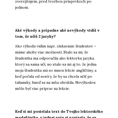
zverejňujem, pred tvorbou príspevkoch po
jednom.
Aké výhody a prípadne aké nevýhody vidíš v
tom, že učíš 2 jazyky?
Ako výhodu vidím napr. získavanie študentov –
máme akoby viac možností. Stalo sa mi, že
študentka ma odporučila ako lektorku jazyka,
ktorý sa sama učí, no stalo sa mi aj to, že jedna
moja študentka má so mnou lekcie angličtiny, a
keď počula od sestry, že by sa chcela učiť po
taliansky, hneď sa na mňa obrátila. Nevýhodou
môže byť viac príprav na lekcie.
Keď si mi posielala text do Tvojho
lektorského
medajlónika
, v jednej vete si napísala, že sa