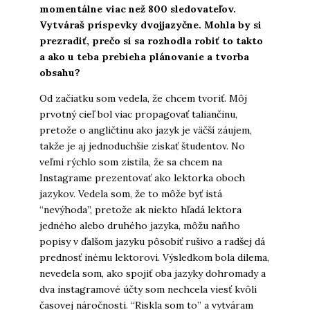
momentálne viac než 800 sledovateľov.
Vytváraš príspevky dvojjazyčne. Mohla by si
prezradiť, prečo si sa rozhodla robiť to takto
a ako u teba prebieha plánovanie a tvorba
obsahu?
Od začiatku som vedela, že chcem tvoriť. Môj
prvotný cieľ bol viac propagovať taliančinu,
pretože o angličtinu ako jazyk je väčší záujem,
takže je aj jednoduchšie získať študentov. No
veľmi rýchlo som zistila, že sa chcem na
Instagrame prezentovať ako lektorka oboch
jazykov. Vedela som, že to môže byť istá
“nevýhoda”, pretože ak niekto hľadá lektora
jedného alebo druhého jazyka, môžu naňho
popisy v ďalšom jazyku pôsobiť rušivo a radšej dá
prednosť inému lektorovi. Výsledkom bola dilema,
nevedela som, ako spojiť oba jazyky dohromady a
dva instagramové účty som nechcela viesť kvôli
časovej náročnosti. “Riskla som to” a vytváram