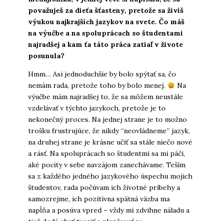
považuješ za dieťa šťasteny, pretože sa živíš
výukou najkrajších jazykov na svete. Čo máš
na výučbe a na spoluprácach so študentami
najradšej a kam ťa táto práca zatiaľ v živote
posunula?
Hmm… Asi jednoduchšie by bolo spýtať sa, čo
nemám rada, pretože toho by bolo menej.
Na
výučbe mám najradšej to, že sa môžem neustále
vzdelávať v týchto jazykoch, pretože je to
nekonečný proces. Na jednej strane je to možno
trošku frustrujúce, že nikdy “neovládneme” jazyk,
na druhej strane je krásne učiť sa stále niečo nové
a rásť. Na spoluprácach so študentmi sa mi páči,
aké pocity v sebe navzájom zanechávame. Teším
sa z každého jedného jazykového úspechu mojich
študentov, rada počúvam ich životné príbehy a
samozrejme, ich pozitívna spätná väzba ma
napĺňa a posúva vpred – vždy mi zdvihne náladu a