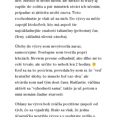
deň. Niekto si urobí úlohu, ale niekto si frázy aj
zapíše do zošita a pár minutiek strávi ich učením,
prípadne si aktivitu urobí znova. Toto
rozhodnutie je však už na nich. Do výzvy sa môže
zapojiť ktokoľvek, kto má aspoň tie
najzákladnejšie znalosti taliančiny (prítomný čas,
členy, základná slovná zásoba).
Úlohy do výzvy som nevytvorila naraz,
samozrejme. Postupne som tvorila popri
lekciách. Neviem presne odhadnúť, ako dlho mi to
celé trvalo, ale určite to neboli len 2 hodiny.
Keď sa na to pozriem, povedala by som si, že “veď
kratučké úlohy, to muselo byť raz-dva,” ale
strávila som nad tým dost času. Našťastie, väčšina
aktivít sa “vyhodnotí sama”, takže ja už potom s
nimi nemám žiadne starosti.
Ohlasy na výzvu boli zväčša pozitívne (aspoň od
tých, čo sa vyjadrili). Stalo sa však, že jedna
účastníčka nestihla výzvu a v podstate prišla o