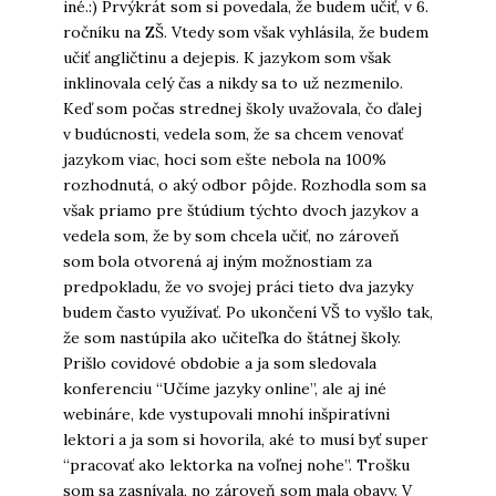
iné.:) Prvýkrát som si povedala, že budem učiť, v 6.
ročníku na ZŠ. Vtedy som však vyhlásila, že budem
učiť angličtinu a dejepis. K jazykom som však
inklinovala celý čas a nikdy sa to už nezmenilo.
Keď som počas strednej školy uvažovala, čo ďalej
v budúcnosti, vedela som, že sa chcem venovať
jazykom viac, hoci som ešte nebola na 100%
rozhodnutá, o aký odbor pôjde. Rozhodla som sa
však priamo pre štúdium týchto dvoch jazykov a
vedela som, že by som chcela učiť, no zároveň
som bola otvorená aj iným možnostiam za
predpokladu, že vo svojej práci tieto dva jazyky
budem často využívať. Po ukončení VŠ to vyšlo tak,
že som nastúpila ako učiteľka do štátnej školy.
Prišlo covidové obdobie a ja som sledovala
konferenciu “Učíme jazyky online”, ale aj iné
webináre, kde vystupovali mnohí inšpiratívni
lektori a ja som si hovorila, aké to musí byť super
“pracovať ako lektorka na voľnej nohe”. Trošku
som sa zasnívala, no zároveň som mala obavy. V