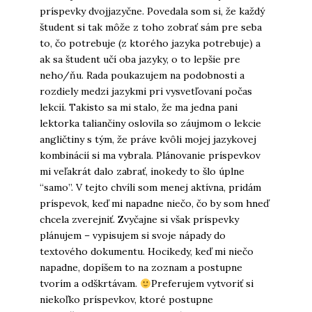
príspevky dvojjazyčne. Povedala som si, že každý
študent si tak môže z toho zobrať sám pre seba
to, čo potrebuje (z ktorého jazyka potrebuje) a
ak sa študent učí oba jazyky, o to lepšie pre
neho/ňu. Rada poukazujem na podobnosti a
rozdiely medzi jazykmi pri vysvetľovaní počas
lekcií. Takisto sa mi stalo, že ma jedna pani
lektorka taliančiny oslovila so záujmom o lekcie
angličtiny s tým, že práve kvôli mojej jazykovej
kombinácií si ma vybrala. Plánovanie príspevkov
mi veľakrát dalo zabrať, inokedy to šlo úplne
“samo”. V tejto chvíli som menej aktívna, pridám
príspevok, keď mi napadne niečo, čo by som hneď
chcela zverejniť. Zvyčajne si však príspevky
plánujem – vypisujem si svoje nápady do
textového dokumentu. Hocikedy, keď mi niečo
napadne, dopíšem to na zoznam a postupne
tvorím a odškrtávam.
Preferujem vytvoriť si
niekoľko príspevkov, ktoré postupne