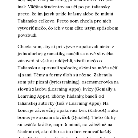
inak. Väčšina študentov sa učí po po taliansky
preto, že im jazyk príde krásny alebo že milujú
Taliansko celkovo. Preto som chcela pre nich
vytvoriť niečo, čo ich v tom ešte istým spôsobom
povzbudí,
Chcela som, aby si pri výzve zopakovali niečo z
jednoduchej gramatiky, naučili sa nové slovíčka,
zároveň si však aj oddýchli, zistili niečo o
Taliansku a spoznali spôsoby, akými sa môžu učiť
aj sami. Témy a formy úloh sú rôzne. Zahrnula
som pár piesní (lyricstraining), osemsmerovka na
slovnú zásobu (Learning Apps), kvízy (Genially a
Learning Apps), idiómy, hádanky, báseň od
talianskej autorky (tiež v Learning Apps). Na
konci je záverečný opakovací kvíz (Kahoot) a ako
bonus je zoznam slovíčok (Quizlet). Tieto úlohy
sú zväčša krátke, napr. 5 minút, no záleží už na
študentovi, ako dlho sa im chce venovať každý