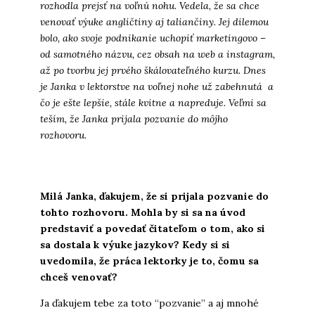
rozhodla prejsť na voľnú nohu. Vedela, že sa chce
venovať výuke angličtiny aj taliančiny. Jej dilemou
bolo, ako svoje podnikanie uchopiť marketingovo –
od samotného názvu, cez obsah na web a instagram,
až po tvorbu jej prvého škálovateľného kurzu. Dnes
je Janka v lektorstve na voľnej nohe už zabehnutá a
čo je ešte lepšie, stále kvitne a napreduje. Veľmi sa
teším, že Janka prijala pozvanie do môjho
rozhovoru.
Milá Janka, ďakujem, že si prijala pozvanie do
tohto rozhovoru. Mohla by si sa na úvod
predstaviť a povedať čitateľom o tom, ako si
sa dostala k výuke jazykov? Kedy si si
uvedomila, že práca lektorky je to, čomu sa
chceš venovať?
Ja ďakujem tebe za toto “pozvanie” a aj mnohé