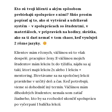
Kto sú tvoji klienti a akým spôsobom
prebiehajú spolupráce s nimi? Skús prosím
popísať aj to, ako si vytváraš a udržiavaš
systém – v spoluprácach so študentmi, v
materiáloch, v prípravách na hodiny, skrátka,
ako sa ti darí nemať v tom chaos, keď vyučuješ
2 rôzne jazyky.
Klientov mám rôznych, väčšinou sú to však
dospelé, pracujúce ženy. S väčšinou mojich
študentov mám lekciu 1x do týždňa, nájdu sa aj
takí, ktorí majú lekciu 2x alebo 1 lekciu +
mentoring. Stretávame sa na spoločnej lekcii
pravidelne v určitý deň a čas. Keď potrebujú,
vieme si dohodnúť iný termín. Väčšinou mám
dlhodobých študentov, nemala som zatiaľ
žiadneho, kto by sa rozhodol ukončiť spoluprácu
po vyčerpaní 1 balíčka lekcií.