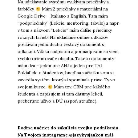
Na udržiavanie systému využívam priečinky a
farbičky.
Mám 2 priečinky s materiálmi na
Google Drive – Italiano a English. Tam mám
“podpriečinky” (Lekcie, mentoring, tabule) a napr.
v tom s názvom “Lekcie” mám ďalšie priečinky
rôznych farieb. Na ukladanie online odkazov
používam jednoducho textový dokument s
odkazmi. Vďaka nadpisom a podnadpisom sa viem
rýchlo orientovať v obsahu. Takéto dokumenty
mám dva – jeden pre ANJ a jeden pre TAJ.
Pokiaľ ide o študentov, hneď na začiatku som si
zaviedla systém,
ktorý si spomínala práve Ty vo
svojom kurze.
Mám tzv. CRM pre každého
študenta a zapisujem si tam dátumy lekcií,
preberané učivo a DÚ (aspoň stručne).
Poďme načrieť do zákulisia tvojho podnikania.
Na Tvojom instagrame @
jazykysjankou
máš