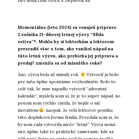
tiež dodá chuť tvoriť a zlepšovať sa.
Momentálne (leto 2024) sa venuješ príprave
2.ročníka
21-dňovej letnej výzvy “Sfida
estiva”
*. Mohla by si lektorkám a lektorom
prezradiť viac o tom, ako vznikol nápad na
túto letnú výzvu, ako prebieha jej príprava a
predaj? zmenila sa od minulého roka?
Áno, výzva bola už minulý rok.
Vytvoriť ju bolo
pre mňa úplne spontánne rozhodnutie. Bolo to
celé tak, že mne napadlo vytvoriť “adventný
kalendár”, myslela som si, že je to super nápad, no
potom som rýchlo zistila, že nejde o nič
inovatívne
, naopak, že veľa lektorov ponúka
túto doplnkovú formu štúdia. Povedala som si, že
by som rada vytvorila niečo “letné”. Výzva nemá
síce úplne také to praktické zameranie, kde sa
učíš napr. frázy na cesty, poňala som to trošku