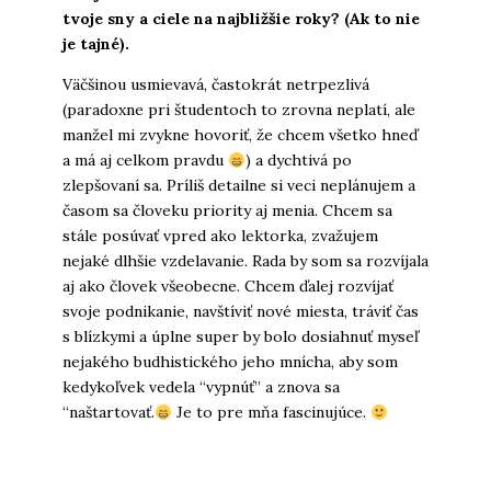
tvoje sny a ciele na najbližšie roky? (Ak to nie
je tajné)
.
Väčšinou usmievavá, častokrát netrpezlivá
(paradoxne pri študentoch to zrovna neplatí, ale
manžel mi zvykne hovoriť, že chcem všetko hneď
a má aj celkom pravdu
) a dychtivá po
zlepšovaní sa. Príliš detailne si veci neplánujem a
časom sa človeku priority aj menia. Chcem sa
stále posúvať vpred ako lektorka, zvažujem
nejaké dlhšie vzdelavanie. Rada by som sa rozvíjala
aj ako človek všeobecne. Chcem ďalej rozvíjať
svoje podnikanie, navštíviť nové miesta, tráviť čas
s blízkymi a úplne super by bolo dosiahnuť myseľ
nejakého budhistického jeho mnícha, aby som
kedykoľvek vedela “vypnúť” a znova sa
“naštartovať.
Je to pre mňa fascinujúce.