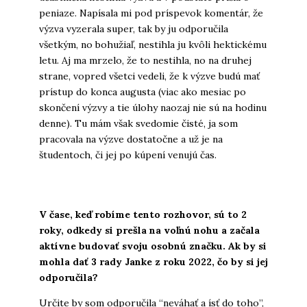
peniaze. Napísala mi pod príspevok komentár, že
výzva vyzerala super, tak by ju odporučila
všetkým, no bohužiaľ, nestihla ju kvôli hektickému
letu. Aj ma mrzelo, že to nestihla, no na druhej
strane, vopred všetci vedeli, že k výzve budú mať
prístup do konca augusta (viac ako mesiac po
skončení výzvy a tie úlohy naozaj nie sú na hodinu
denne). Tu mám však svedomie čisté, ja som
pracovala na výzve dostatočne a už je na
študentoch, či jej po kúpení venujú čas.
V čase, keď robíme tento rozhovor, sú to 2
roky, odkedy si prešla na voľnú nohu a začala
aktívne budovať svoju osobnú značku. Ak by si
mohla dať 3 rady Janke z roku 2022, čo by si jej
odporučila?
Určite by som odporučila “neváhať a ísť do toho”,