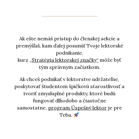
Ak ešte nemáš prístup do členskej sekcie a
premýšľaš, kam ďalej posunúť Tvoje lektorské
podnikanie,
kurz
„Stratégia lektorskej značky“
môže byť
tým správnym začiatkom.
Ak chceš podnikať v lektorstve udržateľne,
poskytovať študentom špičkovú starostlivosť a
tvoriť zmysluplné produkty, ktoré budú
fungovať dlhodobo a čiastočne
samostatne,
program Úspešný lektor
je pre
Teba.