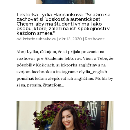
Lektorka Lýdia Hančariková: “Snažím sa
zachovať si ľudskosť a autentickosť.
Chcem, aby ma študenti vnímali ako
osobu, ktorej záleží na ich spokojnosti v
každom smere.”
od
kristinauhnakova
|
okt 13, 2020
|
Rozhovor
Ahoj Lydka, ďakujem, že si prijala pozvanie na
rozhovor pre Akadémiu lektorov. Viem o Tebe, že
pôsobíš v Košiciach, si lektorka angličtiny a na
svojom facebooku a instagrame elydia_english
pomáhaš ľuďom zlepšovať ich angličtinu. Mohla by
si sa, prosím, čitateľom...