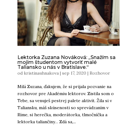
Lektorka Zuzana Nováková: „Snažím sa
mojim študentom vytvoriť malé
Taliansko u nás v Bratislave.“
od
kristinauhnakova
|
sep 17, 2020
|
Rozhovor
Milá Zuzana, ďakujem, že si prijala pozvanie na
rozhovor pre Akadémiu lektorov. Zistila som o
Tebe, sa venuješ pestrej palete aktivít. Žila si v
Taliansku, máš skúsenosti so sprevádzaním v
Ríme, si herečka, moderátorka, tlmočníčka a
lektorka taliančiny… Zdá sa,...